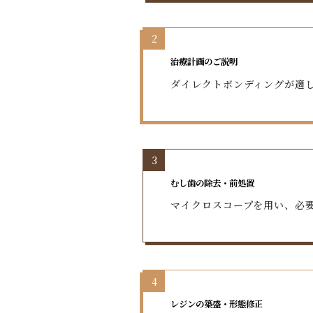
2
治療計画のご説明
ダイレクトボンディングが適
3
むし歯の除去・前処置
マイクロスコープを用い、必
4
レジンの築盛・形態修正